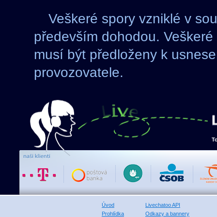
Veškeré spory vzniklé v so
především dohodou. Veškeré 
musí být předloženy k usnes
provozovatele.
T
Úvod
Livechatoo API
Prohlídka
Odkazy a bannery