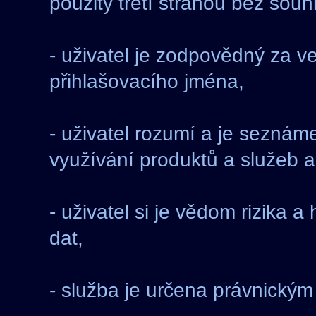
použity třetí stranou bez souh
- uživatel je zodpovědný za v
přihlašovacího jména,
- uživatel rozumí a je sezná
využívání produktů a služeb a
- uživatel si je vědom rizika
dat,
- služba je určena právnický