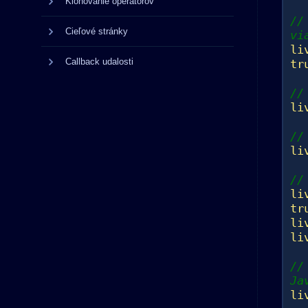
Klonovanie operátorov
//
Cieľové stránky
vi
li
Callback udalosti
tr
//
li
//
li
//
li
tr
li
li
//
Ja
li