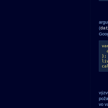
argu
(
da
Goog
va
al
};
li
ca
výzv
poža
vo v