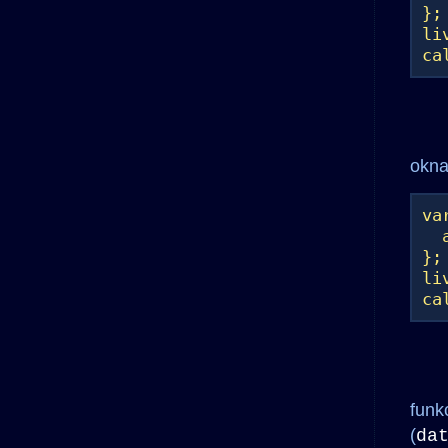
};
li
ca
okna
va
al
};
li
ca
funk
(
da