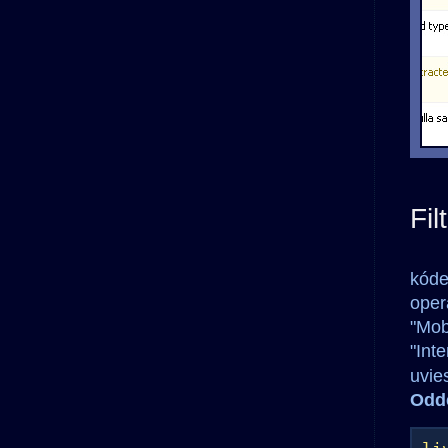
Fil
kóde
oper
"Mob
"Int
uvie
Odd