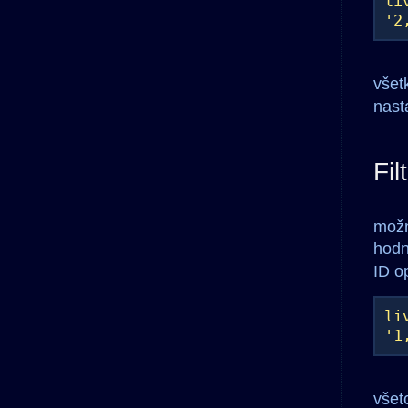
li
'2
všet
nast
Fil
možn
hodn
ID o
li
'1
všetc