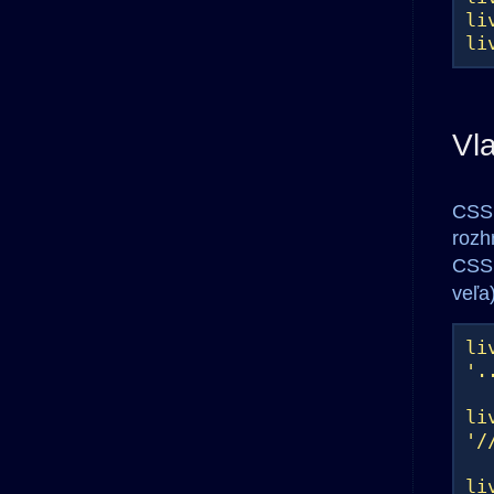
li
li
Vl
CSS 
rozh
CSS 
veľa)
li
'.
li
'/
li