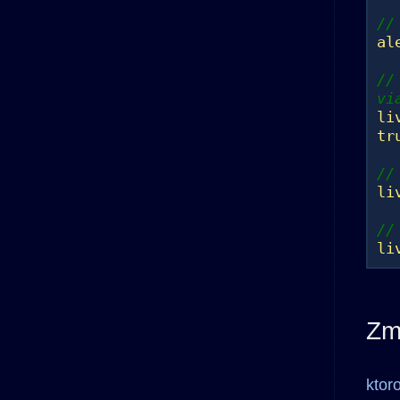
//
al
//
vi
li
tr
//
li
//
li
Zm
ktor