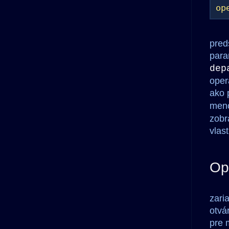
op
pred
para
dep
oper
ako 
meno
zobr
vlas
Op
zari
otvá
pre 