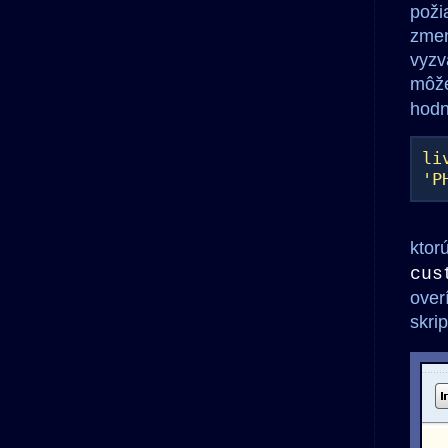
poži
zmen
vyzv
môže
hodn
li
'P
ktor
cus
over
skri