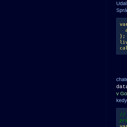
Udal
Sprá
va
al
};
li
ca
chat
dat
v Go
kedy
//
pr
va