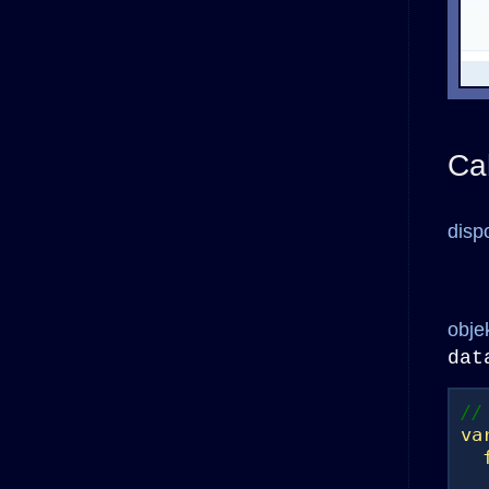
Cal
dispo
obje
dat
//
va
fo
al