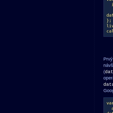
if
ga
da
};
li
ca
Prvý
návš
(
da
oper
dat
Goog
va
al