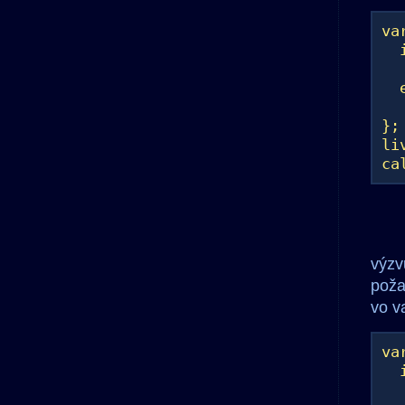
va
if
al
e
al
};
li
ca
výzv
poža
vo v
va
if
al