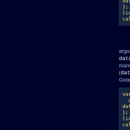
da
};
li
ca
argu
dat
manu
(
da
Goog
va
al
da
};
li
ca