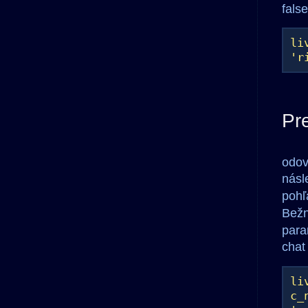
false
li
'r
Pr
odov
násl
pohľ
Bežn
para
chat
li
c_