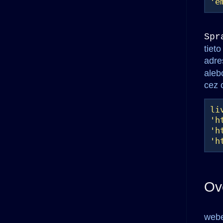
'e
Spr
tiet
adre
aleb
cez 
li
'h
'h
'h
Ov
webe