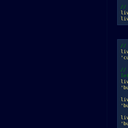
//
li
li
//
li
'c
//
le
li
'b
li
'b
li
'b