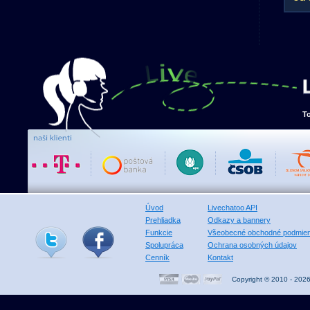
T
Úvod
Livechatoo API
Prehliadka
Odkazy a bannery
Funkcie
Všeobecné obchodné podmie
Spolupráca
Ochrana osobných údajov
Cenník
Kontakt
Copyright © 2010 - 202