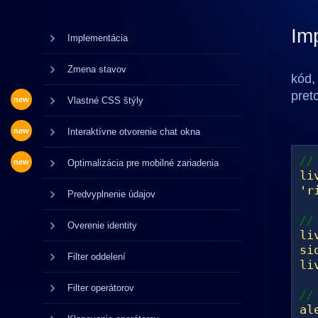
Im
Implementácia
Zmena stavov
kód,
pret
new
Vlastné CSS štýly
new
Interaktívne otvorenie chat okna
//
new
Optimalizácia pre mobilné zariadenia
li
'r
Predvyplnenie údajov
//
Overenie identity
li
si
Filter oddelení
li
Filter operátorov
//
al