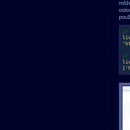
môže
oslo
použ
//
li
'h
//
li
['