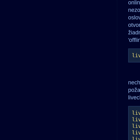
onlin
nezo
oslo
otvor
žiadn
'offli
li
nech
poža
livec
li
li
li
li
li