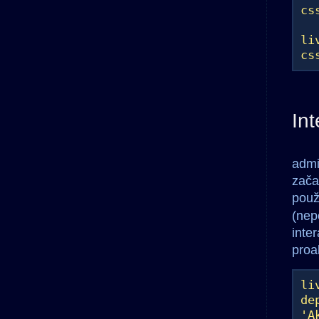
cs
li
cs
In
admi
zača
použ
(nep
inte
proa
li
de
'A