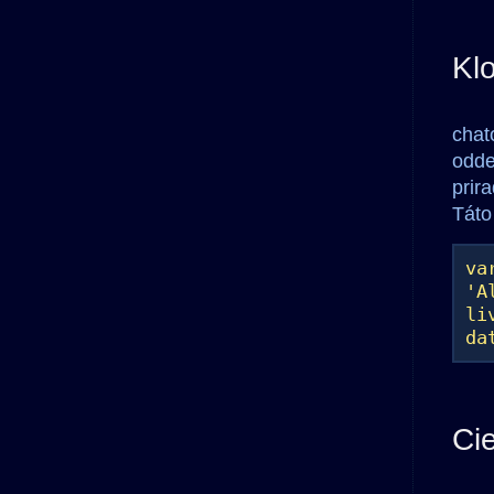
Kl
chat
odde
prir
Táto
va
'A
li
da
Ci